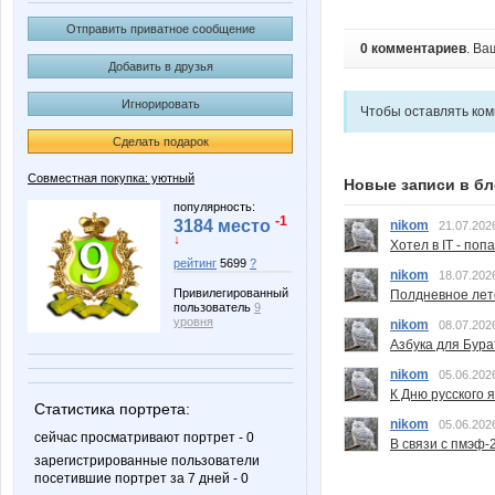
Отправить приватное сообщение
0 комментариев
. Ва
Добавить в друзья
Игнорировать
Чтобы оставлять ко
Сделать подарок
Совместная покупка: уютный
Новые записи в бл
популярность:
-1
3184 место
nikom
21.07.202
↓
Хотел в IT - поп
рейтинг
5699
?
nikom
18.07.202
Привилегированный
Полдневное лет
пользователь
9
уровня
nikom
08.07.202
Азбука для Бура
nikom
05.06.202
К Дню русского 
Статистика портрета:
nikom
05.06.202
сейчас просматривают портрет - 0
В связи с пмэф-
зарегистрированные пользователи
посетившие портрет за 7 дней - 0