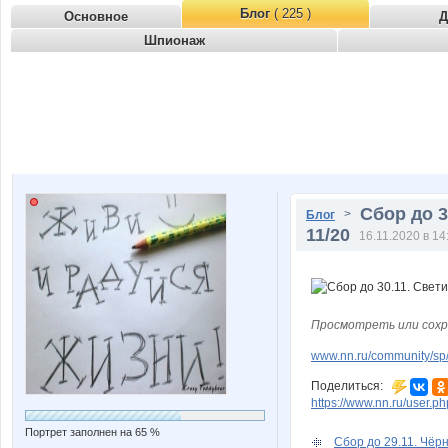
Блог
( 225 )
Основное
Д
Шпионаж
Сбор до 30
>
Блог
11/20
16.11.2020 в 14
Просмотреть или сохр
www.nn.ru/community/sp/s
Поделиться:
https://www.nn.ru/user
Портрет заполнен на 65 %
Сбор до 29.11. Чёрна