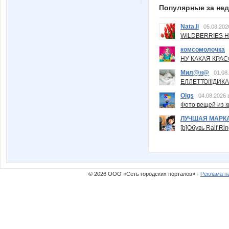
Популярные за не
Nata.li
05.08.202
WILDBERRIES Н
комсомолочка
НУ КАКАЯ КРАСОТ
Мил@н@
01.08
ЕЛЛЕТТО!!!ДИК
Olgs
04.08.2026 
Фото вещей из ки
ЛУЧШАЯ МАРК
[b]Обувь Ralf Ri
© 2026 ООО «Сеть городских порталов» ·
Реклама н